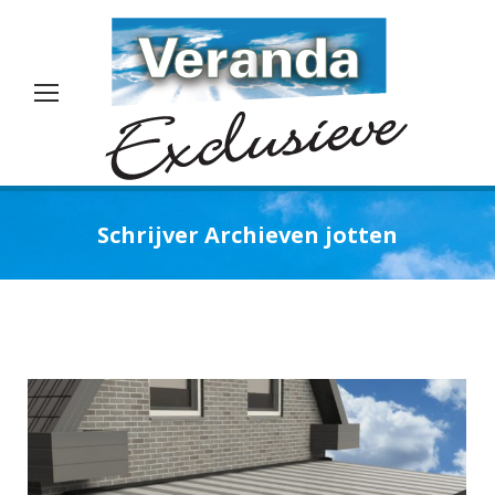
Schrijver Archieven
jotten
Je bent hier: