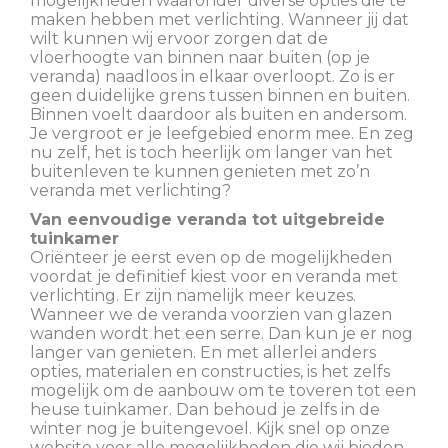
mogelijkheden waaronder diverse opties die te
maken hebben met verlichting. Wanneer jij dat
wilt kunnen wij ervoor zorgen dat de
vloerhoogte van binnen naar buiten (op je
veranda) naadloos in elkaar overloopt. Zo is er
geen duidelijke grens tussen binnen en buiten.
Binnen voelt daardoor als buiten en andersom.
Je vergroot er je leefgebied enorm mee. En zeg
nu zelf, het is toch heerlijk om langer van het
buitenleven te kunnen genieten met zo’n
veranda met verlichting?
Van eenvoudige veranda tot uitgebreide
tuinkamer
Oriënteer je eerst even op de mogelijkheden
voordat je definitief kiest voor en veranda met
verlichting. Er zijn namelijk meer keuzes.
Wanneer we de veranda voorzien van glazen
wanden wordt het een serre. Dan kun je er nog
langer van genieten. En met allerlei anders
opties, materialen en constructies, is het zelfs
mogelijk om de aanbouw om te toveren tot een
heuse tuinkamer. Dan behoud je zelfs in de
winter nog je buitengevoel. Kijk snel op onze
website voor alle mogelijkheden die wij bieden.